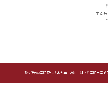
争创铸
版权所有©襄阳职业技术大学 | 地址：湖北省襄阳市襄城区隆中路1