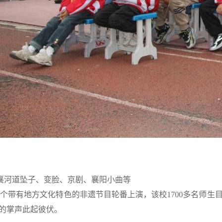
襄河道坠子、变脸、京剧、襄阳小曲等
8个带有地方文化特色的非遗节目轮番上演，该校1700多名师
的掌声此起彼伏。